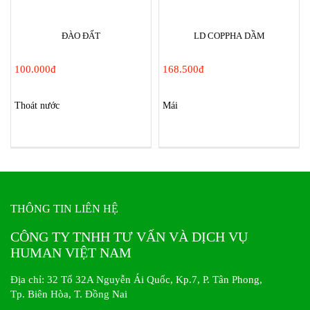
ĐÀO ĐẤT
LD COPPHA DẦM
100.000đ
168.500đ
Thoát nước
Mái
THÔNG TIN LIÊN HỆ
CÔNG TY TNHH TƯ VẤN VÀ DỊCH VỤ
HUMAN VIỆT NAM
Địa chỉ: 32 Tổ 32A Nguyễn Ái Quốc, Kp.7, P. Tân Phong,
Tp. Biên Hòa, T. Đồng Nai