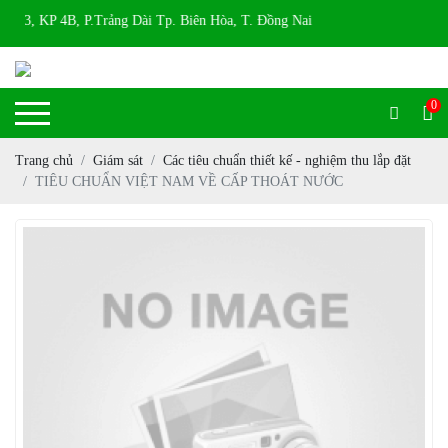
43, KP 4B, P.Trảng Dài Tp. Biên Hòa, T. Đồng Nai
0
Trang chủ
Giám sát
Các tiêu chuẩn thiết kế - nghiệm thu lắp đặt
TIÊU CHUẨN VIỆT NAM VỀ CẤP THOÁT NƯỚC