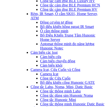
Công tắc cảm ứng BLE Luxury HV
Công tắc cảm ứng BLE Premium HCN
Công tắc cảm ứng BLE Premium HV
Rèm, IR Smart, Ổ cắm SK01, Home Server,
ATM
Động cơ rèm tự động
Bộ điều khiển hồng ngoại IR Smart
Ổ cắm thông minh
Bộ Điều Khiển Trung Tâm Hunonic
Home Server
Aptomat thông minh đo năng lượng
Hunonic Notec
Cảm biến các loại
Cảm biến cửa
Cảm biến chuyển động
Cảm biến khói
Camera Icat, Cửa Cuốn và Cổng
Camera Icat
Công tắc Cửa Cuốn
Bộ điều khiển cổng Hunonic GATE
Công tắc Lahu, Noma, Mini, Datic Basic
Công tắc thông minh Lahu
Công tắc dùng sim Hunonic Noma
Công tắc Hunonic Mini
Công tắc thông minh Hunonic Datic Basic