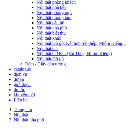
Nội thất phòng khách
Nội thất nhà bếp
Nội thất phòng ngủ
Nội thất phòng tắm
Nội thất căn hộ
Nội thất nhà phố
Nội thất biệt thự
Nội thất khác
Nội thất Đồ gỗ, Kết hợp Sắt thép, Nhôm Kiếng...
Nội thất Cũ
Nội thất Cơ Khí (Sắt Thép, Nhôm Kiếng)
Nội thất Đồ gỗ
Rèm - Giấy dán tường
catalogue
dịch vụ
dự án
giới thiệu
tin tức
khuyến mãi
Liên hệ
Trang chủ
Nội thất
Nội thất nhà phố