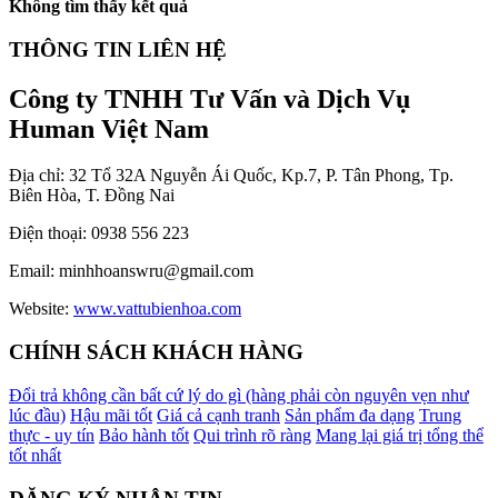
Không tìm thấy kết quả
THÔNG TIN LIÊN HỆ
Công ty TNHH Tư Vấn và Dịch Vụ
Human Việt Nam
Địa chỉ: 32 Tổ 32A Nguyễn Ái Quốc, Kp.7, P. Tân Phong, Tp.
Biên Hòa, T. Đồng Nai
Điện thoại: 0938 556 223
Email: minhhoanswru@gmail.com
Website:
www.vattubienhoa.com
CHÍNH SÁCH KHÁCH HÀNG
Đổi trả không cần bất cứ lý do gì (hàng phải còn nguyên vẹn như
lúc đầu)
Hậu mãi tốt
Giá cả cạnh tranh
Sản phẩm đa dạng
Trung
thực - uy tín
Bảo hành tốt
Qui trình rõ ràng
Mang lại giá trị tổng thể
tốt nhất