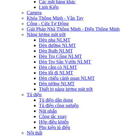
Các mặt hàng khác
Linh Kiện
Camera
Khóa Thông Minh - Vân Tay
Cổng - Cửa Tự Động
Giải Pháp Nhà Thông Minh - Điện Thông Minh
Năng lượng mặt trời
Đèn pha NLMT
Đèn đường NLMT
Đèn Bulb NLMT
Đèn Trụ Cổng NLMT
Đèn Trụ Sân Vườn NLMT
Đèn cắm cỏ NLMT
Đèn lối đi NLMT
Đèn chiếu cảnh quan NLMT
Đèn tường NLMT
Thiết bị năng lượng mặt trời
Tủ điện
Tủ điện dân dụng
Tủ điện công nghiệp
Nút nhấn
Công tắc xoay
Hộp điều khiển
Phụ kiện tủ điện
Nội thất