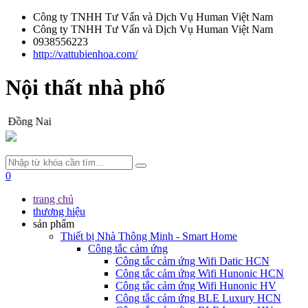
Công ty TNHH Tư Vấn và Dịch Vụ Human Việt Nam
Công ty TNHH Tư Vấn và Dịch Vụ Human Việt Nam
0938556223
http://vattubienhoa.com/
Nội thất nhà phố
. Đồng Nai
0
trang chủ
thương hiệu
sản phẩm
Thiết bị Nhà Thông Minh - Smart Home
Công tắc cảm ứng
Công tắc cảm ứng Wifi Datic HCN
Công tắc cảm ứng Wifi Hunonic HCN
Công tắc cảm ứng Wifi Hunonic HV
Công tắc cảm ứng BLE Luxury HCN