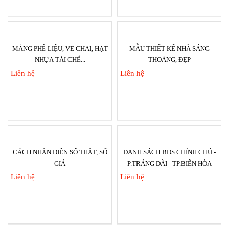
MẢNG PHẾ LIỆU, VE CHAI, HẠT
MẪU THIẾT KẾ NHÀ SÁNG
NHỰA TÁI CHẾ...
THOÁNG, ĐẸP
Liên hệ
Liên hệ
CÁCH NHẬN DIỆN SỔ THẬT, SỔ
DANH SÁCH BĐS CHÍNH CHỦ -
GIẢ
P.TRẢNG DÀI - TP.BIÊN HÒA
Liên hệ
Liên hệ