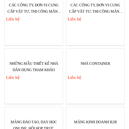
CÁC CÔNG TY, ĐƠN VỊ CUNG
CÁC CÔNG TY, ĐƠN VỊ CUNG
CẤP VẬT TƯ, THI CÔNG MẢNG
CẤP VẬT TƯ, THI CÔNG MẢNG
AN TOÀN LAO ĐỘNG (BẢO HỘ
VẬT LIỆU XÂY DỰNG PHẦN
Liên hệ
Liên hệ
LAO ĐỘNG)...
THÔ, GẠCH, CÁT, ĐÁ, XI MĂNG,
SẮT THÉP, NGÓI, TÔN......
NHỮNG MẪU THIẾT KẾ NHÀ
NHÀ CONTAINER
DÂN DỤNG THAM KHẢO
Liên hệ
Liên hệ
MẢNG ĐÀO TẠO, DẠY HỌC
MẢNG KINH DOANH B2B
ONLINE, HỘI HỌP TRỰC