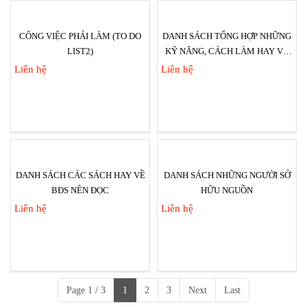
CÔNG VIỆC PHẢI LÀM (TO DO
DANH SÁCH TỔNG HỢP NHỮNG
LIST2)
KỸ NĂNG, CÁCH LÀM HAY VỀ
BĐS
Liên hệ
Liên hệ
DANH SÁCH CÁC SÁCH HAY VỀ
DANH SÁCH NHỮNG NGƯỜI SỞ
BĐS NÊN ĐỌC
HỮU NGUỒN
Liên hệ
Liên hệ
Page 1 / 3
1
2
3
Next
Last