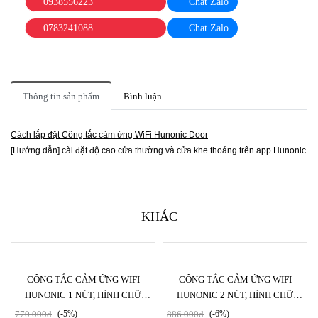
0938556223
Chat Zalo
0783241088
Chat Zalo
Thông tin sản phẩm
Bình luận
Cách lắp đặt Công tắc cảm ứng WiFi Hunonic
Door
[Hướng dẫn] cài đặt độ cao cửa thường và cửa khe thoáng trên app Hunonic | 
KHÁC
CÔNG TẮC CẢM ỨNG WIFI
CÔNG TẮC CẢM ỨNG WIFI
HUNONIC 1 NÚT, HÌNH CHỮ
HUNONIC 2 NÚT, HÌNH CHỮ
NHẬT
NHẬT
770.000đ
(-5%)
886.000đ
(-6%)