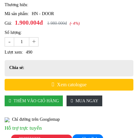
Thương hiệu:
Mã sản phẩm:
HN - DOOR
1.900.004đ
Giá:
1.980.000đ
(- 4%)
Số lượng:
-
+
Lượt xem:
490
Chia sẻ:
Xem catologue
THÊM VÀO GIỎ HÀNG
MUA NGAY
Chỉ đường trên Googlemap
Hỗ trợ trực tuyến