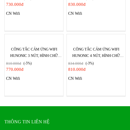
730.000đ
830.000đ
CN Wifi
CN Wifi
CÔNG TẮC CẢM ỨNG WIFI
CÔNG TẮC CẢM ỨNG WIFI
HUNONIC 3 NÚT, HÌNH CHỮ
HUNONIC 4 NÚT, HÌNH CHỮ
NHẬT CÓ VIỀN
NHẬT CÓ VIỀN
810.000đ
(-5%)
834.000đ
(-3%)
770.000đ
810.000đ
CN Wifi
CN Wifi
THÔNG TIN LIÊN HỆ