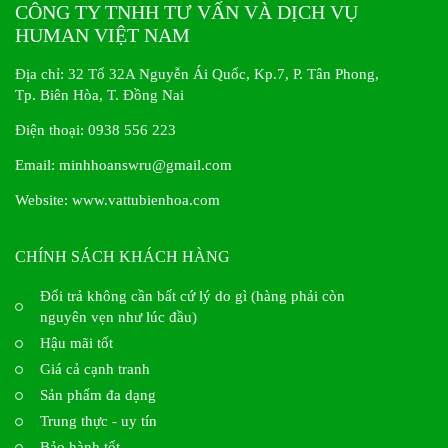
CÔNG TY TNHH TƯ VẤN VÀ DỊCH VỤ
HUMAN VIỆT NAM
Địa chỉ: 32 Tổ 32A Nguyễn Ái Quốc, Kp.7, P. Tân Phong,
Tp. Biên Hòa, T. Đồng Nai
Điện thoại: 0938 556 223
Email: minhhoanswru@gmail.com
Website:
www.vattubienhoa.com
CHÍNH SÁCH KHÁCH HÀNG
Đổi trả không cần bất cứ lý do gì (hàng phải còn
nguyên vẹn như lúc đầu)
Hậu mãi tốt
Giá cả cạnh tranh
Sản phẩm đa dạng
Trung thực - uy tín
Bảo hành tốt